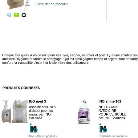
Consulter ce produit »
Chaque fois qu’il y a un besoin pour essuyer, sécher, nettoyer et polir, il y a une solution s
améliore l’hygiène et facilite le nettoyage. Qui fait ainsi gagner temps et argent, tout en facilit
confort, la tranquillité d'esprit et le bien être des utilisateurs.
PRODUITS CONNEXES
INO med 3
INO shine 103
Assainisseur 70%
NETTOYANT
d'alcool pour les
AVEC CIRE
mains par INO
POUR VEHICULE
Solutions
par INO Solutions
Consulter ce produit »
Consulter ce produit »