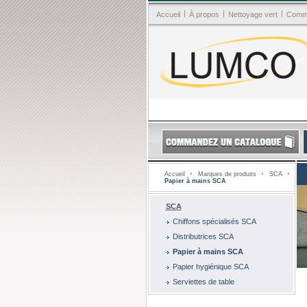
|
|
|
Accueil
À propos
Nettoyage vert
Comma
Accueil
Marques de produits
SCA
Papier à mains SCA
SCA
Chiffons spécialisés SCA
Distributrices SCA
Papier à mains SCA
Papier hygiénique SCA
Serviettes de table