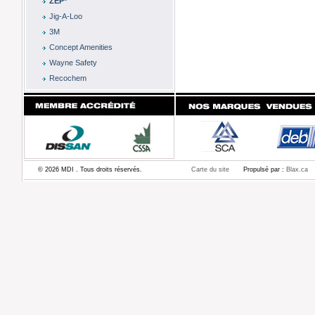
ZEP*
Jig-A-Loo
3M
Concept Amenities
Wayne Safety
Recochem
© 2026 MDI . Tous droits réservés.
Carte du site
Propulsé par :
Blax.ca