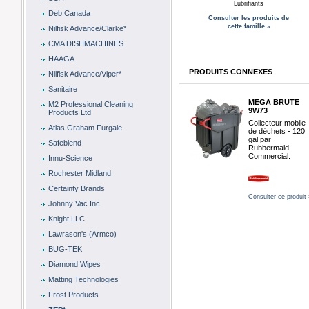
Lubrifiants
Deb Canada
Consulter les produits de
cette famille »
Nilfisk Advance/Clarke*
CMA DISHMACHINES
HAAGA
PRODUITS CONNEXES
Nilfisk Advance/Viper*
Sanitaire
MEGA BRUTE
M2 Professional Cleaning
9W73
Products Ltd
Collecteur mobile
Atlas Graham Furgale
de déchets - 120
gal par
Safeblend
Rubbermaid
Commercial.
Innu-Science
Rochester Midland
Certainty Brands
Consulter ce produit 
Johnny Vac Inc
Knight LLC
Lawrason's (Armco)
BUG-TEK
Diamond Wipes
Matting Technologies
Frost Products