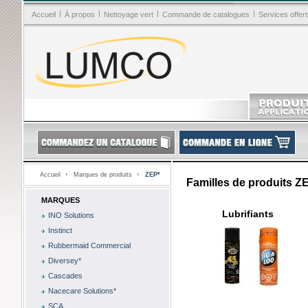
|
|
|
|
Accueil
À propos
Nettoyage vert
Commande de catalogues
Services offert
Accueil
Marques de produits
ZEP*
Familles de produits Z
MARQUES
Lubrifiants
INO Solutions
Instinct
Rubbermaid Commercial
Diversey*
Cascades
Nacecare Solutions*
SCA