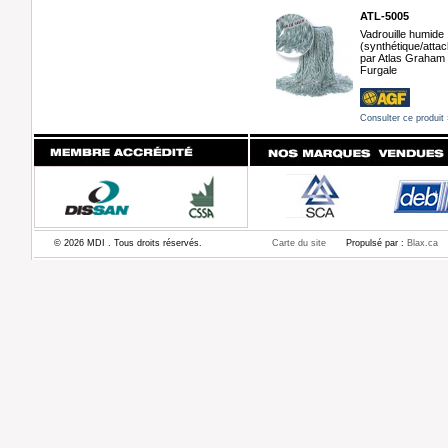
ATL-5005
Vadrouille humide
(synthétique/atta
par Atlas Graham
Furgale
Consulter ce produit 
© 2026 MDI . Tous droits réservés.
Carte du site
Propulsé par :
Blax.ca