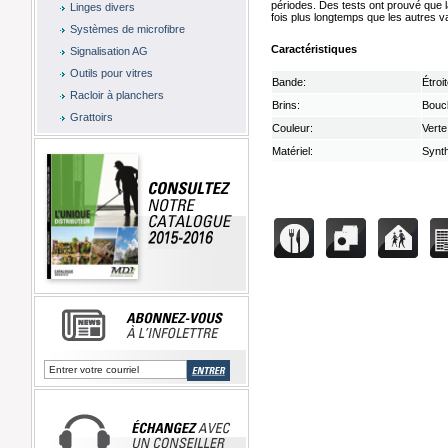
périodes. Des tests ont prouvé que l
Linges divers
fois plus longtemps que les autres v
Systèmes de microfibre
Caractéristiques
Signalisation AG
Outils pour vitres
Bande:
Étroi
Racloir à planchers
Brins:
Bouc
Grattoirs
Couleur:
Verte
Matériel:
Synth