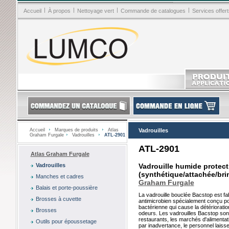
|
|
|
|
Accueil
À propos
Nettoyage vert
Commande de catalogues
Services offert
Accueil
Marques de produits
Atlas
Vadrouilles
Graham Furgale
Vadrouilles
ATL-2901
ATL-2901
Atlas Graham Furgale
Vadrouilles
Vadrouille humide protect
(synthétique/attachée/bri
Manches et cadres
Graham Furgale
Balais et porte-poussière
La vadrouille bouclée Bacstop est fa
Brosses à cuvette
antimicrobien spécialement conçu po
bactérienne qui cause la détériorati
Brosses
odeurs. Les vadrouilles Bacstop son
restaurants, les marchés d'alimentati
Outils pour époussetage
par inadvertance, le personnel laiss