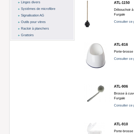
Linges divers
ATL-1150
Systèmes de microfibre
Débouchoir à 
Furgale
Signalisation AG
Consulter ce 
Outils pour vitres
Racloir à planchers
Grattoirs
ATL-816
Porte-brosse 
Consulter ce 
ATL-906
Brosse à cuve
Furgale
Consulter ce 
ATL-910
Porte-brosse 