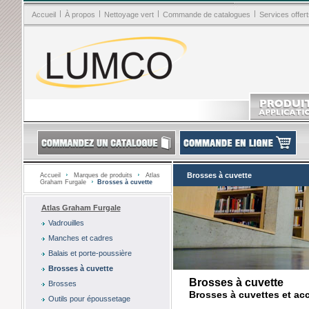
|
|
|
|
Accueil
À propos
Nettoyage vert
Commande de catalogues
Services offert
Brosses à cuvette
Accueil
Marques de produits
Atlas
Graham Furgale
Brosses à cuvette
Atlas Graham Furgale
Vadrouilles
Manches et cadres
Balais et porte-poussière
Brosses à cuvette
Brosses à cuvette
Brosses
Brosses à cuvettes et ac
Outils pour époussetage