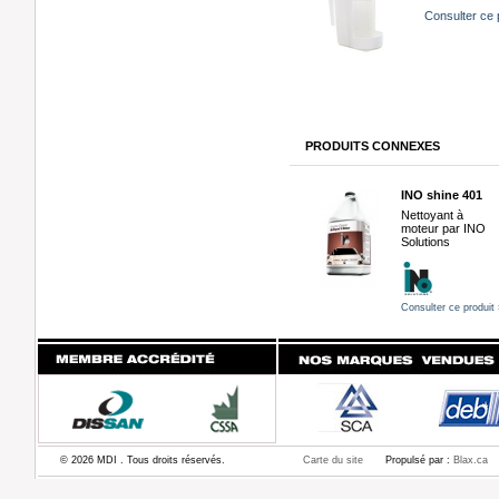
Consulter ce 
PRODUITS CONNEXES
INO shine 401
Nettoyant à
moteur par INO
Solutions
Consulter ce produit 
© 2026 MDI . Tous droits réservés.
Carte du site
Propulsé par :
Blax.ca