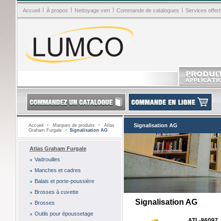
|
|
|
|
Accueil
À propos
Nettoyage vert
Commande de catalogues
Services offert
Signalisation AG
Accueil
Marques de produits
Atlas
Graham Furgale
Signalisation AG
Atlas Graham Furgale
Vadrouilles
Manches et cadres
Balais et porte-poussière
Brosses à cuvette
Signalisation AG
Brosses
Outils pour époussetage
ATL-86097