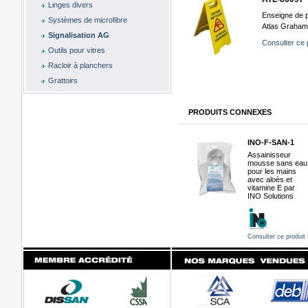
Linges divers
Enseigne de pl
Systèmes de microfibre
Atlas Graham
Signalisation AG
Consulter ce 
Outils pour vitres
Racloir à planchers
Grattoirs
PRODUITS CONNEXES
INO-F-SAN-1
Assainisseur
mousse sans eau
pour les mains
avec aloès et
vitamine E par
INO Solutions
Consulter ce produit 