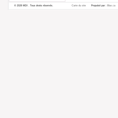
© 2026 MDI . Tous droits réservés.
Carte du site
Propulsé par :
Blax.ca